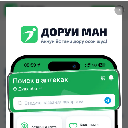
Доруи ман
✕
Установить
Найти лекарства стало еще легче.
БП СПАСИБО ЗА
ЗАБОТУ 2СЛ 2РУ 10М
БП СПАСИБО ЗА ЗАБОТУ 2СЛ 2РУ 10М можно
купить или заказать в аптеках, Дору Фарм №2,
Дору Фарм №20, Дору Фарм №6, Мардон,
Нишон №2, Нишон №3, Эколайф по цене от 12.00
TJS до 17.00 TJS в Душанбе и других городах