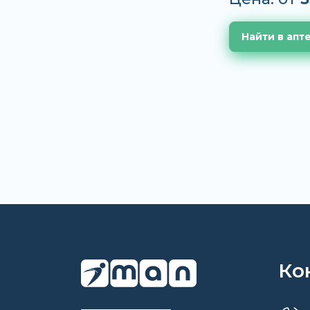
Найти в апт
Ко