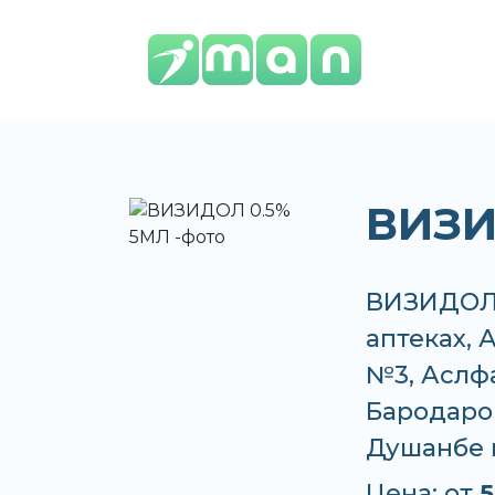
ВИЗИ
ВИЗИДОЛ 
аптеках, 
№3, Аслф
Бародарон
Душанбе 
Цена: от
5