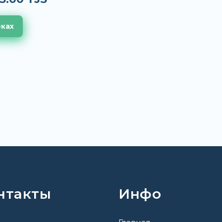
еках
нтакты
Инфо