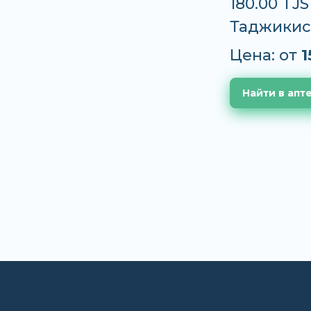
180.00 TJ
Таджикис
Цена: от
1
Найти в апт