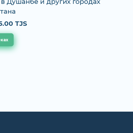
S в Душанбе и других городах
тана
5.00 TJS
еках