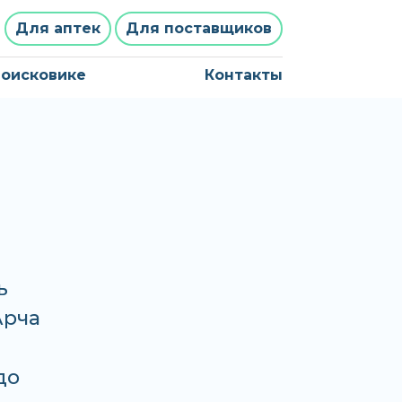
Для аптек
Для поставщиков
поисковике
Контакты
ь
Арча
до