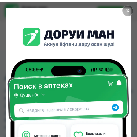
Доруи ман
✕
Установить
Найти лекарства стало еще легче.
АРИСТА 20МГ ТБ №4
АРИСТА 20МГ ТБ №4 можно купить или заказать
в аптеках, Аптека Вита, Аптека Нур (Nur), Арча,
Дорухона Бародарон, Дорухона Махсус,
Дорухонаи Ман, Мадад фарм 56 по цене от
60.00 TJS до 81.80 TJS в Душанбе и других
городах Таджикистана