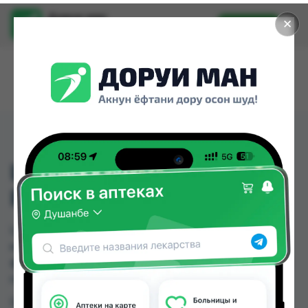
Доруи ман
✕
Установить
Найти лекарства стало еще легче.
LOVELY (ЛОВЛИ)
РАЗМЕР 4 №52
LOVELY (ЛОВЛИ) РАЗМЕР 4 №52 можно купить
или заказать в аптеках, Ибн Хайян (Масрур-
фарм) по цене от 120.00 TJS в Душанбе и других
городах Таджикистана
Цена: от
120.00 TJS