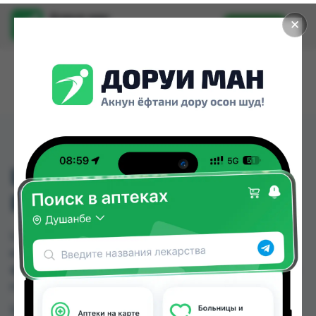
Доруи ман
✕
Установить
Найти лекарства стало еще легче.
LOVELY (ЛОВЛИ)
РАЗМЕР 2 №68
LOVELY (ЛОВЛИ) РАЗМЕР 2 №68 можно купить
или заказать в аптеках, Ибн Хайян (Масрур-
фарм) по цене от 120.00 TJS в Душанбе и других
городах Таджикистана
Цена: от
120.00 TJS