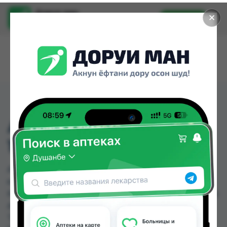
Доруи ман
✕
Установить
Найти лекарства стало еще легче.
АМОКСИКЛАВ СУСП
156.25МГ/5МЛ 100МЛ
АМОКСИКЛАВ СУСП 156.25МГ/5МЛ 100МЛ
можно купить или заказать в аптеках, Абубакри
Карим, Авиценна, АЗИЗ ВАКО , Алишер-К, Амирӣ,
Аптека + 24/7, Аптека Алфавит по цене от 19.50
TJS до 45.00 TJS в Душанбе и других городах