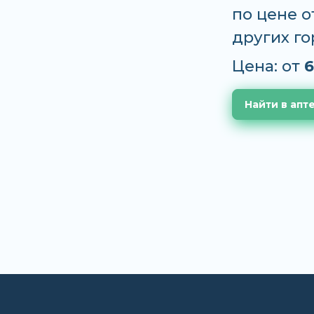
по цене о
других г
Цена: от
6
Найти в апт