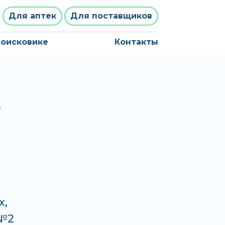
Для аптек
Для поставщиков
поисковике
Контакты
L
х,
 №2