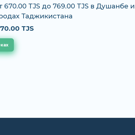
т 670.00 TJS до 769.00 TJS в Душанбе и
ородах Таджикистана
70.00 TJS
еках