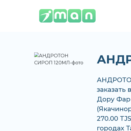
АНДР
АНДРОТОН
заказать 
Дору Фар
(Якачинор
270.00 TJ
городах 