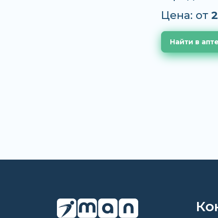
Цена: от
2
Найти в апт
Ко