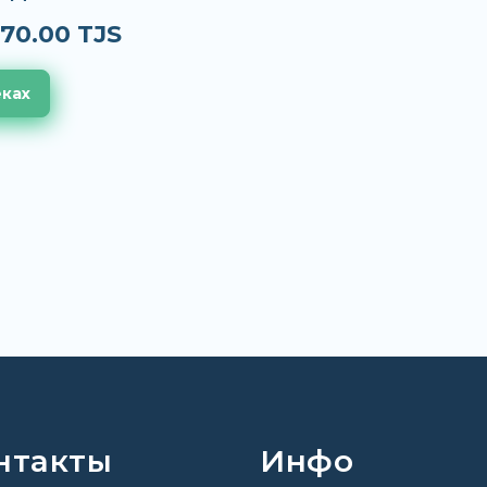
70.00 TJS
еках
нтакты
Инфо