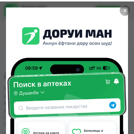
Доруи ман
✕
Установить
Найти лекарства стало еще легче.
АМЛОКОР-А ТАБ №30
АМЛОКОР-А ТАБ №30 можно купить или
заказать в аптеках, Аптека Нур (Nur), Арча, Доро
фарм, Доро фарм 82, Дорухона Зубайда,
Дорухона Имтиёз, Дорухона Махсус по цене от
37.84 TJS до 80.00 TJS в Душанбе и других
городах Таджикистана