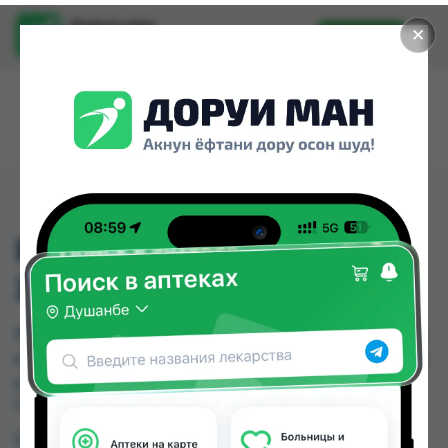
Доруи ман
✕
Установить
Найти лекарства стало еще легче.
REXONA 150ML ДЛЯ
ЖЕН ШОВЕР ФРЕШ
REXONA 150ML ДЛЯ ЖЕН ШОВЕР ФРЕШ можно
купить или заказать в аптеках, КВД Дорухона по
цене от 22.00 TJS в Душанбе и других городах
Таджикистана
Цена: от
22.00 TJS