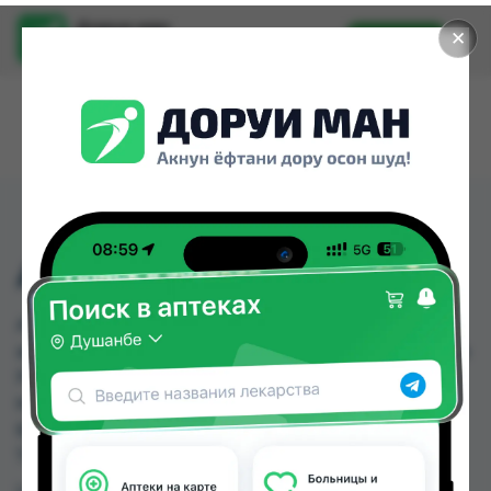
Доруи ман
✕
Установить
Найти лекарства стало еще легче.
АРИСТА 5МГ №14
АРИСТА 5МГ №14 можно купить или заказать в
аптеках, Аптека АХРОМ, Аптека Нур (Nur), Аптека
Рахмат 2004, Арча, Дору Фарм №2, Дору Фарм
№20, Дору Фарм №6 по цене от 39.80 TJS до
60.00 TJS в Душанбе и других городах
Таджикистана