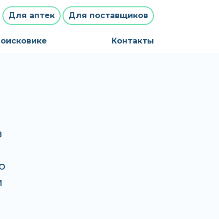
Для аптек
Для поставщиков
поисковике
Контакты
в
о
и