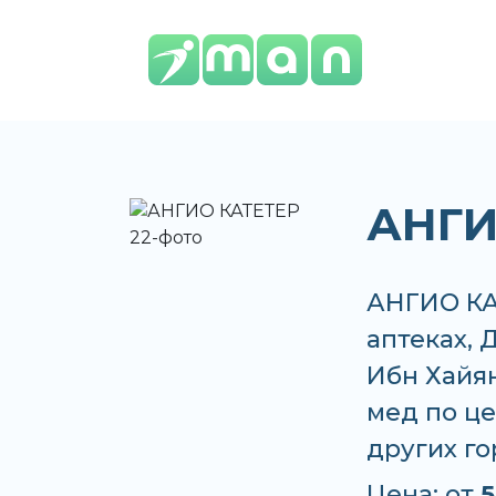
АНГИ
АНГИО КАТ
аптеках,
Ибн Хайян
мед по це
других г
Цена: от
5