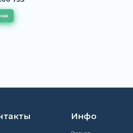
еках
нтакты
Инфо