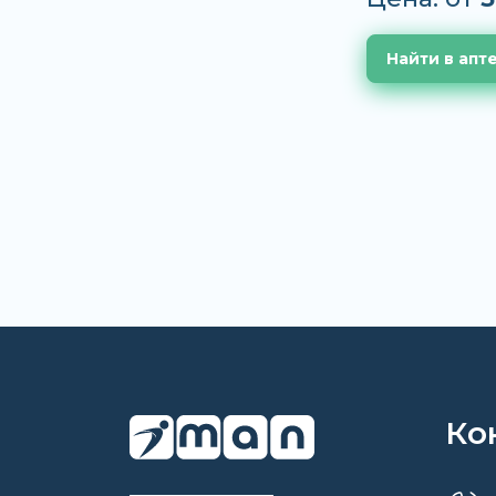
Найти в апт
Ко