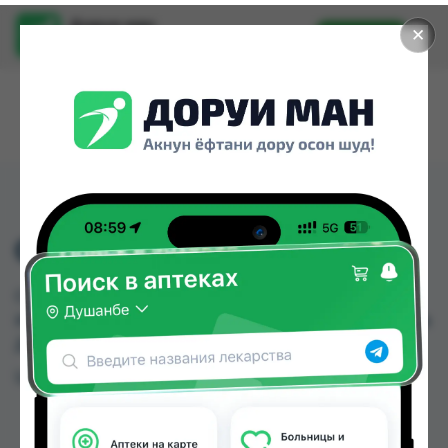
Доруи ман
✕
Установить
Найти лекарства стало еще легче.
CIF KREM
CIF KREM можно купить или заказать в аптеках,
Ибн Хайян (Масрур-фарм) по цене от 22.00 TJS в
Душанбе и других городах Таджикистана
Цена: от
22.00 TJS