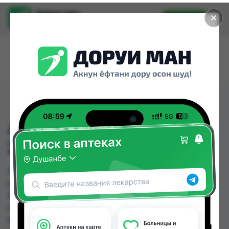
Доруи ман
✕
Установить
Найти лекарства стало еще легче.
АНАЛЬГИН АМП. 50%
2МЛ №10
АНАЛЬГИН АМП. 50% 2МЛ №10 можно купить
или заказать в аптеках, Абубакри Карим, АЗИЗ
ВАКО , Алишер-К, Аптека + 24/7, Аптека Алфавит,
Аптека Нур (Nur), Аптека оптовый 24 по цене от
8.50 TJS до 10.90 TJS в Душанбе и других