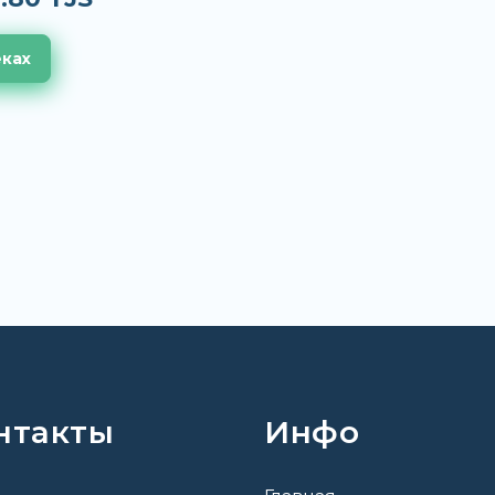
еках
нтакты
Инфо