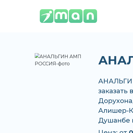
АНАЛ
АНАЛЬГИН
заказать 
Дорухона,
Алишер-К,
Душанбе 
Цена: от
0