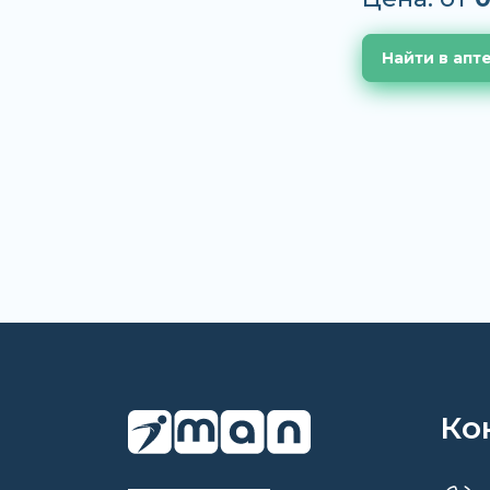
Найти в апт
Ко