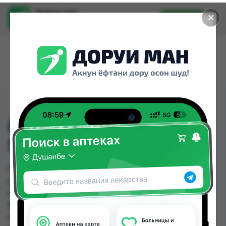
Доруи ман
✕
Установить
Найти лекарства стало еще легче.
ГАЛВУС МЕТ
50МГ+500МГ ТАБ №30
ГАЛВУС МЕТ 50МГ+500МГ ТАБ №30 можно
купить или заказать в аптеках, Саховати
Истаравшан, Абубакри Карим, Авиценна, АЗИЗ
ВАКО , Алишер-К, Аптека + 24/7, Аптека Алфавит
по цене от 9.35 TJS до 322.00 TJS в Душанбе и