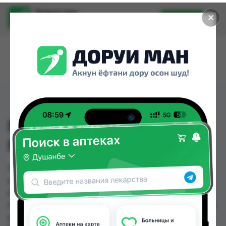
Доруи ман
✕
Установить
Найти лекарства стало еще легче.
ГАЛЕКС СПРЕЙ 0 1 % 10
МЛ
ГАЛЕКС СПРЕЙ 0 1 % 10 МЛ можно купить или
заказать в аптеках, Абубакри Карим, Авиценна,
АЗИЗ ВАКО , Алишер-К, Аптека + 24/7, Аптека
Алфавит, Аптека оптовый 24 по цене от 16.20 TJS
до 23.00 TJS в Душанбе и других городах