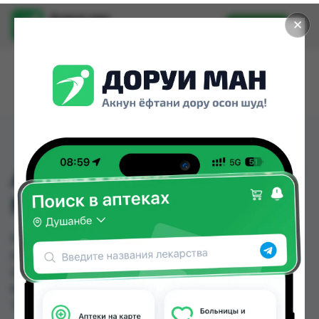
Доруи ман
✕
Установить
Найти лекарства стало еще легче.
АМОКСИЦИЛИН 250МГ
№20
АМОКСИЦИЛИН 250МГ №20 можно купить или
заказать в аптеках, Аптека АХРОМ, Аптека Нур
(Nur), Арча, Аслфарм №1, Аслфарм №3, Аслфарм
№4, Аслфарм №6 по цене от 3.05 TJS до 50.00
TJS в Душанбе и других городах Таджикистана