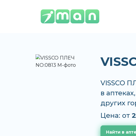
VISS
VISSCO ПЛ
в аптеках
других г
Цена: от
2
Найти в апт