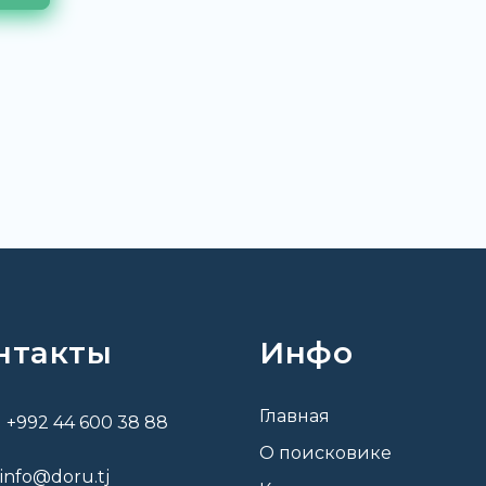
нтакты
Инфо
Главная
+992 44 600 38 88
О поисковике
info@doru.tj