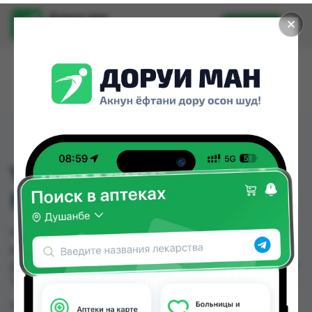
Доруи ман
✕
Установить
Найти лекарства стало еще легче.
VISSCO НАКОЛЕНИК
NO:0714 M
VISSCO НАКОЛЕНИК NO:0714 M можно купить
или заказать в аптеках, Арча, Арча (медтехник),
Дорухона Имтиёз по цене от 90.00 TJS до 136.00
TJS в Душанбе и других городах Таджикистана
Цена: от
90.00 TJS