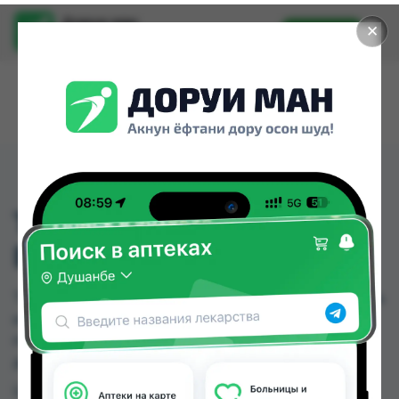
Доруи ман
✕
Установить
Найти лекарства стало еще легче.
TYNOR ПАХОВОЙ
БАНДАЖ I-59 XL
TYNOR ПАХОВОЙ БАНДАЖ I-59 XL можно купить
или заказать в аптеках, Арча, Арча (медтехник)
по цене от 161.00 TJS до 161.00 TJS в Душанбе и
других городах Таджикистана
Цена: от
161.00 TJS