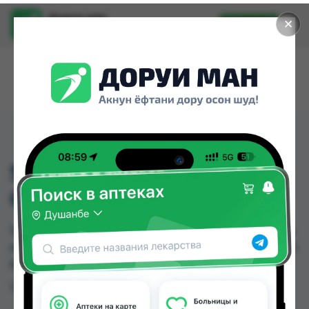
Доруи ман
✕
Установить
Найти лекарства стало еще легче.
SOFIYA ДЛЯ РУЧНОЙ
СТИРКИ 5КГ
SOFIYA ДЛЯ РУЧНОЙ СТИРКИ 5КГ можно купить
или заказать в аптеках, Арча по цене от 91.00 TJS
в Душанбе и других городах Таджикистана
Цена: от
91.00 TJS