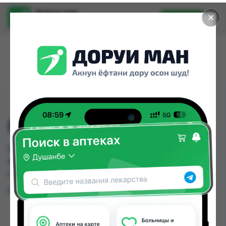
Доруи ман
✕
Установить
Найти лекарства стало еще легче.
F-03 P M
F-03 P M можно купить или заказать в аптеках,
Арча по цене от 55.00 TJS в Душанбе и других
городах Таджикистана
Цена: от
55.00 TJS