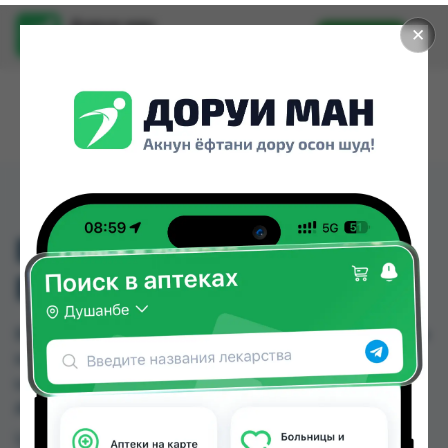
Доруи ман
✕
Установить
Найти лекарства стало еще легче.
B-01 ШЕЙНЫЙ
ВОРОТНИК CH
B-01 ШЕЙНЫЙ ВОРОТНИК CH можно купить или
заказать в аптеках, Арча, Арча (медтехник) по
цене от 121.00 TJS до 121.00 TJS в Душанбе и
других городах Таджикистана
Цена: от
121.00 TJS