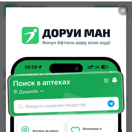
Доруи ман
✕
Установить
Найти лекарства стало еще легче.
0820 VISSCO КОСЫНКА
ДЛЯ РУК S
0820 VISSCO КОСЫНКА ДЛЯ РУК S можно купить
или заказать в аптеках, Арча, Арча (медтехник),
Ориёнфарм 74 по цене от 101.00 TJS до 101.00
TJS в Душанбе и других городах Таджикистана
Цена: от
101.00 TJS