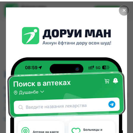
Доруи ман
✕
Установить
Найти лекарства стало еще легче.
НЕЛАТОН №12
НЕЛАТОН №12 можно купить или заказать в
аптеках, Арча, Арча (медтехник) по цене от 10.00
TJS до 10.00 TJS в Душанбе и других городах
Таджикистана
Цена: от
10.00 TJS