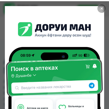
Доруи ман
✕
Установить
Найти лекарства стало еще легче.
АМОКСИЦИЛЛИН ТБ
500МГ №10
АМОКСИЦИЛЛИН ТБ 500МГ №10 можно купить
или заказать в аптеках, Абубакри Карим, АЗИЗ
ВАКО , Алишер-К, Амирӣ, Аптека + 24/7, Аптека
Алфавит, Аптека Нур (Nur) по цене от 5.39 TJS до
15.00 TJS в Душанбе и других городах