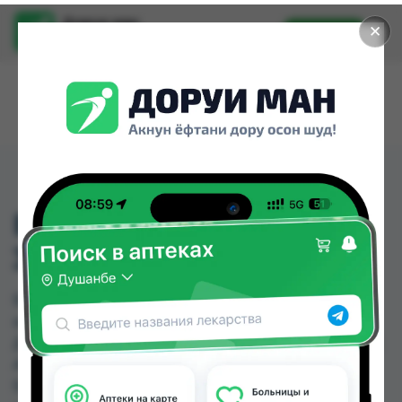
Доруи ман
✕
Установить
Найти лекарства стало еще легче.
БЕПАНТЕН КРЕМ 5%
30ГР .
БЕПАНТЕН КРЕМ 5% 30ГР . можно купить или
заказать в аптеках, Саховати Истаравшан, GS
Дорухона, Авиценна, АЗИЗ ВАКО , Аптека + 24/7,
Аптека Алфавит, Аптека Нур (Nur) по цене от
52.00 TJS до 101.20 TJS в Душанбе и других