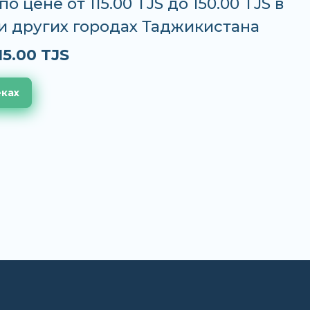
 цене от 115.00 TJS до 150.00 TJS в
и других городах Таджикистана
15.00 TJS
еках