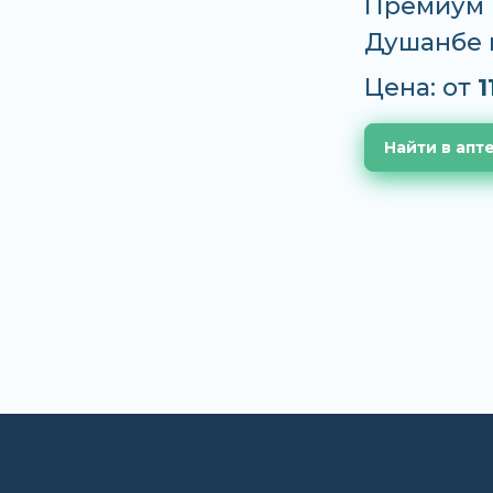
Премиум по
Душанбе 
Цена: от
1
Найти в апт