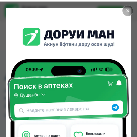
Доруи ман
✕
Установить
Найти лекарства стало еще легче.
АЛМАГЕЛ № 170 МЛ
АЛМАГЕЛ № 170 МЛ можно купить или заказать
в аптеках, Самсон фарм по цене от 70.00 TJS в
Душанбе и других городах Таджикистана
Цена: от
70.00 TJS