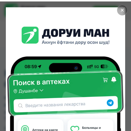
Доруи ман
✕
Установить
Найти лекарства стало еще легче.
КРЕМ EFASIT ANTI-
CALLUS 75МЛ
КРЕМ EFASIT ANTI-CALLUS 75МЛ можно купить
или заказать в аптеках, Дорухона Олмони №1 по
цене от 122.00 TJS в Душанбе и других городах
Таджикистана
Цена: от
122.00 TJS