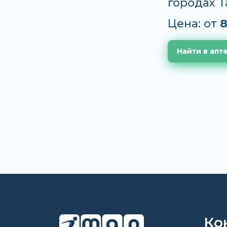
городах 
Цена: от
8
Найти в апт
Ко