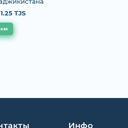
Таджикистана
1.25 TJS
еках
нтакты
Инфо