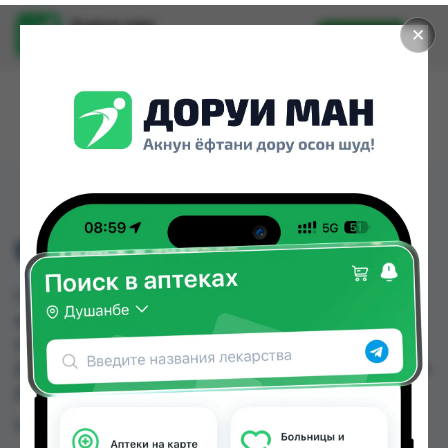
Доруи ман
✕
Установить
Найти лекарства стало еще легче.
COMFORT BABY 2
COMFORT BABY 2 можно купить или заказать в
аптеках, Авиценна, Аптека АХРОМ, Аптека Нур
(Nur), Аслфарм №1, Аслфарм №4, Аслфарм №6,
Дору Фарм №2 по цене от 1.34 TJS до 85.00 TJS в
Душанбе и других городах Таджикистана
Цена: от
1.34 TJS