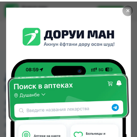
Доруи ман
✕
Установить
Найти лекарства стало еще легче.
ДЕТСКАЯ ГРЕЛКА
ПОЛУПЛАСТИНЧАТАЯ
ДЕТСКАЯ ГРЕЛКА ПОЛУПЛАСТИНЧАТАЯ можно
купить или заказать в аптеках, Дорухона
Олмони №1 по цене от 173.00 TJS в Душанбе и
других городах Таджикистана
Цена: от
173.00 TJS