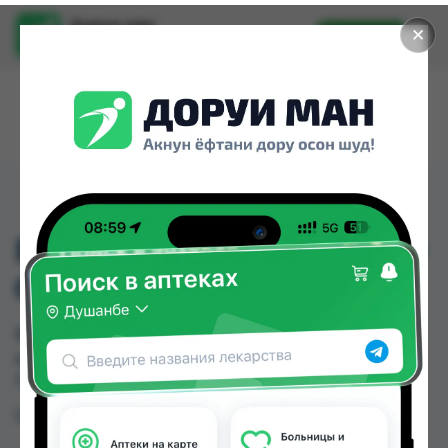
Доруи ман
✕
Установить
Найти лекарства стало еще легче.
BEPANTHEN 50 MG G 30
G
BEPANTHEN 50 MG G 30 G можно купить или
заказать в аптеках Душанбе и других городах
Таджикистана
Цена: от
TJS