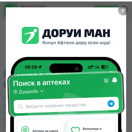
Доруи ман
✕
Установить
Найти лекарства стало еще легче.
D3 2000 ME+100 МКГ
№60
D3 2000 ME+100 МКГ №60 можно купить или
заказать в аптеках, Аслфарм №1, Аслфарм №6,
Дорухона Бародарон, Ибн Хайян (Масрур-
фарм), Нишон №1, Руми, Сабо по цене от 67.00
TJS до 198.40 TJS в Душанбе и других городах