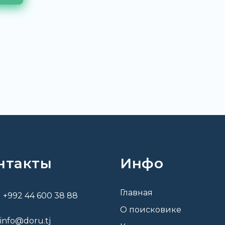
нтакты
Инфо
Главная
+992 44 600 38 88
О поисковике
info@doru.tj