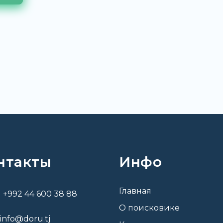
нтакты
Инфо
Главная
+992 44 600 38 88
О поисковике
info@doru.tj