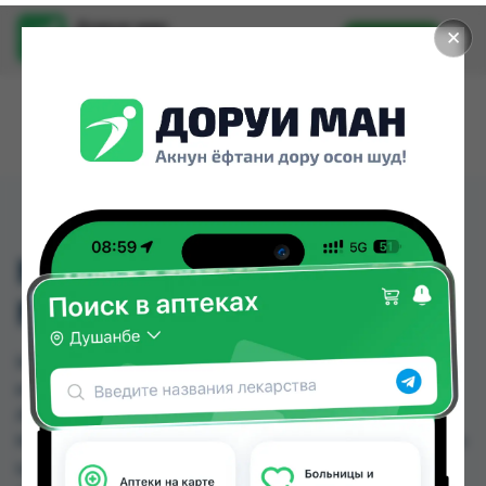
Доруи ман
✕
Установить
Найти лекарства стало еще легче.
MAGNESIUM CITRATE
№ 120 КАП
MAGNESIUM CITRATE № 120 КАП можно купить
или заказать в аптеках, Аптека Нур (Nur),
Аслфарм №1, Аслфарм №3, Аслфарм №4, Ватан
№1, Ватан №2, Дороб спортивное питание №1 по
цене от 113.00 TJS до 290.00 TJS в Душанбе и