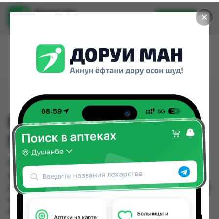
Доруи ман
✕
Установить
Найти лекарства стало еще легче.
NASENSPRAY 10ML
SPRAY
NASENSPRAY 10ML SPRAY можно купить или
заказать в аптеках, Дорухона Олмони №1,
Дорухона Олмони №2, Дорухона Олмони №3 по
цене от 50.00 TJS до 63.00 TJS в Душанбе и
других городах Таджикистана