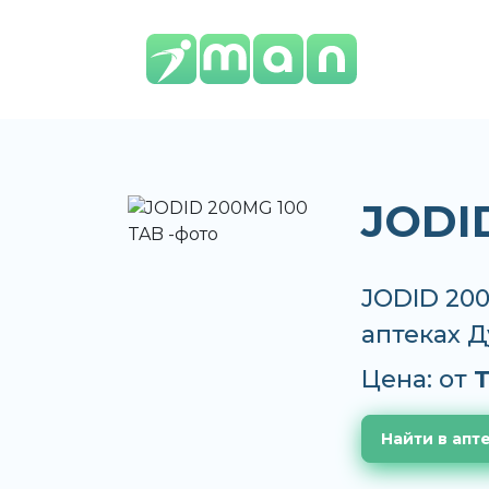
JODI
JODID 200
аптеках 
Цена: от
T
Найти в апт