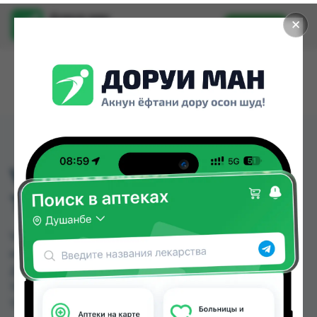
Доруи ман
✕
Установить
Найти лекарства стало еще легче.
VOLTAREN DOLO 25MG
ТАБ №10
VOLTAREN DOLO 25MG ТАБ №10 можно купить
или заказать в аптеках, Дорухона Олмони №1,
Дорухона Олмони №2 по цене от 110.00 TJS до
110.00 TJS в Душанбе и других городах
Таджикистана