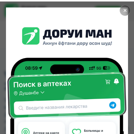
Доруи ман
✕
Установить
Найти лекарства стало еще легче.
VITAMIN D3 BIOMO
20.000 50ST
VITAMIN D3 BIOMO 20.000 50ST можно купить
или заказать в аптеках, Аптека Нур (Nur), Арзон
Дору, Арча, Ватан №2, Дороб спортивное
питание №1, Дороб спортивное питание №2,
Дороб спортивное питание №3 по цене от 43.00