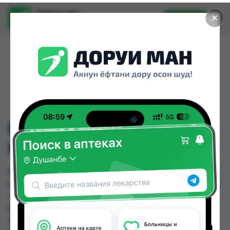
Доруи ман
✕
Установить
Найти лекарства стало еще легче.
ВИЛГАЛИН МЕТ ТБ
№30 50МГ/850МГ
ВИЛГАЛИН МЕТ ТБ №30 50МГ/850МГ можно
купить или заказать в аптеках, Авиценна, Аптека
+ 24/7, Аптека Алфавит, Аптека Нур (Nur), Арча,
Ватан №1, Ватан №2 по цене от 23.00 TJS до
166.80 TJS в Душанбе и других городах