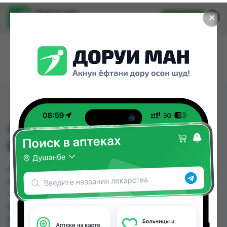
Доруи ман
✕
Установить
Найти лекарства стало еще легче.
АРГИДОН АМП
0,5Г/1Г/5МЛ №10
АРГИДОН АМП 0,5Г/1Г/5МЛ №10 можно купить
или заказать в аптеках, Авиценна, Амирӣ, Аптека
+ 24/7, Аптека Алфавит, Аптека Нур (Nur), Арча,
Дорухона Аптечка-TJ №3 по цене от 190.00 TJS
до 250.70 TJS в Душанбе и других городах