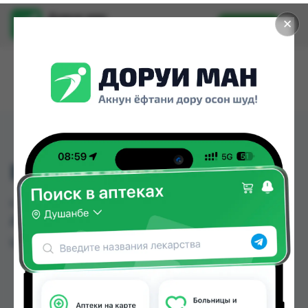
Доруи ман
✕
Установить
Найти лекарства стало еще легче.
I-15-L
I-15-L можно купить или заказать в аптеках
Душанбе и других городах Таджикистана
Цена: от
TJS