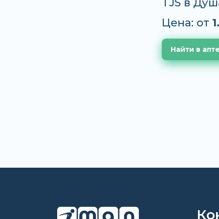
TJS в Душ
Цена: от
1
Найти в апт
Ко