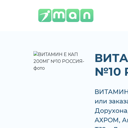
ВИТА
№10 
ВИТАМИН 
или заказ
Дорухона,
АХРОМ, Ап