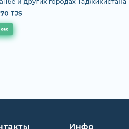
анбе и других городах Таджикистана
.70 TJS
еках
нтакты
Инфо