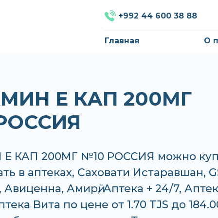
+992 44 600 38 88
Главная
О 
МИН Е КАП 200МГ
РОССИЯ
Е КАП 200МГ №10 РОССИЯ можно куп
ать в аптеках, Саховати Истаравшан, G
 Авиценна, Амирӣ, Аптека + 24/7, Апте
тека Вита по цене от 1.70 TJS до 184.0