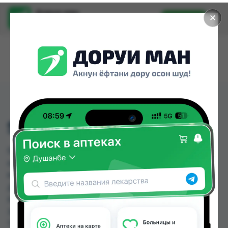
Доруи ман
✕
Установить
Найти лекарства стало еще легче.
SPLAT ОТБЕЛИВАНИЕ
SPLAT ОТБЕЛИВАНИЕ можно купить или
заказать в аптеках, Дору Фарм №2, Дору фарм
№7, Дорухона Махсус, Дорухона Океан,
Дорухона Ромашка, Дорухона Эдем №1, Ибн
Хайян (Масрур-фарм) по цене от 17.12 TJS до
30.00 TJS в Душанбе и других городах
Таджикистана