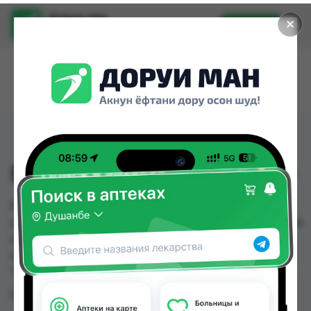
Доруи ман
✕
Установить
Найти лекарства стало еще легче.
ВИТАМИН Д3 АМП №10
ВИТАМИН Д3 АМП №10 можно купить или
заказать в аптеках, Zoirpharm.tj, Авиценна, Амирӣ,
Аптека + 24/7, Аптека АХРОМ, Аптека Вита,
Аптека Нур (Nur) по цене от 22.00 TJS до 258.80
TJS в Душанбе и других городах Таджикистана
Цена: от
22.00 TJS